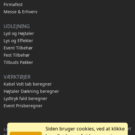
Firmafest
Messe & Erhverv
UDLEJNING
Lyd og Højtaler
Lys og Effekter
Event Tilbehør
Fest Tilbehør
Tilbuds Pakker
VÆRKTØJER
Kabel Volt tab beregner
Højtaler Dækning beregner
Lydtryk fald beregner
Event Prisberegner
Siden bruger cookies, ved at klikke
Hjemmeside lavet og hostet
Lej Slushice © 2026 | DK41266139
af
Nethub ApS
1