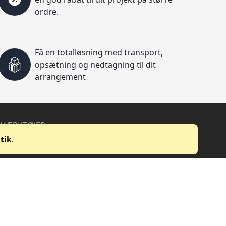
ordre.
Få en totalløsning med transport,
opsætning og nedtagning til dit
arrangement
VÆRKTØJER
Kabel Volt tab beregner
tik
.
Højtaler Dækning beregner
Lydtryk fald beregner
Event Prisberegner