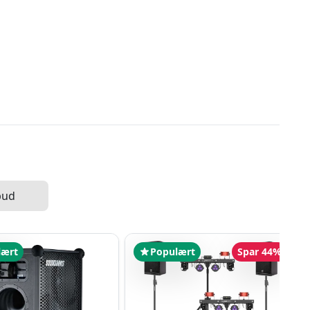
bud
lært
Populært
Spar 44%