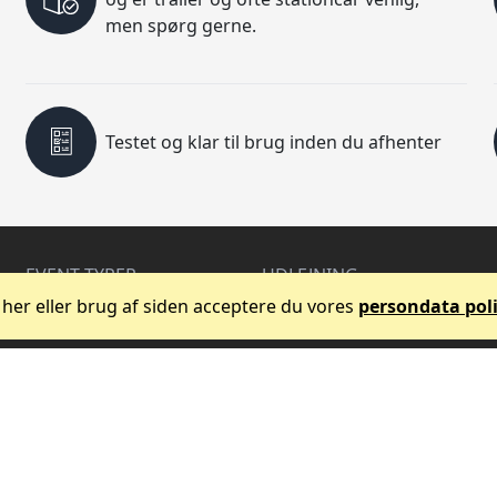
men spørg gerne.
Testet og klar til brug inden du afhenter
EVENT TYPER
UDLEJNING
Koncert og PA
Lyd og Højtaler
 her eller brug af siden acceptere du vores
persondata poli
Privatfest
Lys og Effekter
Bryllup
Event Tilbehør
Ungfest
Fest Tilbehør
Studenterfest
Tilbuds Pakker
Firmafest
Messe & Erhverv