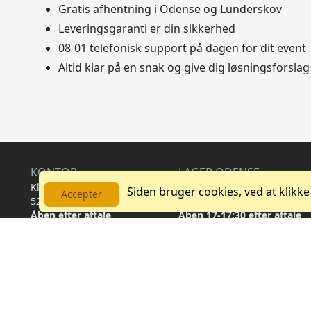
Gratis afhentning i Odense og Lunderskov
Leveringsgaranti er din sikkerhed
08-01 telefonisk support på dagen for dit event
Altid klar på en snak og give dig løsningsforslag
KONTOR
LAGER ODENSE
Klokkestøbervej 29,
Klokkestøbervej 29, PORT 4
Siden bruger cookies, ved at klikke
Accepter
5230 Odense M
5230 Odense M
Åben efter aftale
Åben 17-17:30 efter aftale
Tfl: +45 6047 4603
LAGER LUNDERSKOV
Drosselvej 22,
6640 Lunderskov
Åben efter aftale
Læs om afhentning