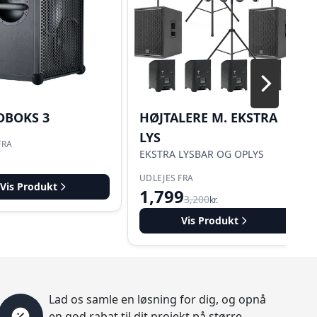
BOKS 3
HØJTALERE M. EKSTRA
LYS
FRA
EKSTRA LYSBAR OG OPLYS
UDLEJES FRA
Vis Produkt
1,799
3,200
kr.
Vis Produkt
Lad os samle en løsning for dig, og opnå
en god rabat til dit projekt på større