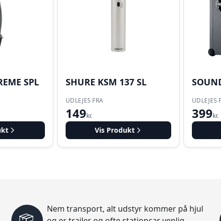
REME SPL
SHURE KSM 137 SL
SOUND
UDLEJES FRA
UDLEJES 
149
399
kr.
kr.
ukt
Vis Produkt
Nem transport, alt udstyr kommer på hjul
og er trailer og ofte stationcar venlig,