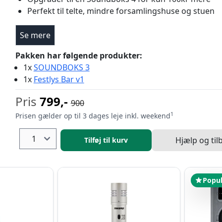
Perfekt til telte, mindre forsamlingshuse og stuen
Se mere
Pakken har følgende produkter:
1x
SOUNDBOKS 3
1x
Festlys Bar v1
Pris
799,-
900
1
Prisen gælder op til 3 dages leje inkl. weekend
Hjælp og til
Tilføj til kurv
Popu