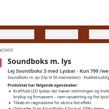
EVENT TILBEHØR
FEST TILBEHØR
TILBUDS P
NNESKER
Soundboks m. lys
Lej Soundboks 3 med Lysbar - Kun 799 /w
Soundboks m. lys (Op til 50 mennesker) - Kvalitetsudstyr
Produktet har følgende egenskaber:
Kraftfuld LED lysbar, der hæver stemningen og invitere
bryllup og firmaevent – nem opsætning og flot lyss
Tilkøb en røgmaskine for ekstra fed effekt
Opgrader til en Soundboks 4 for kun 100kr mere