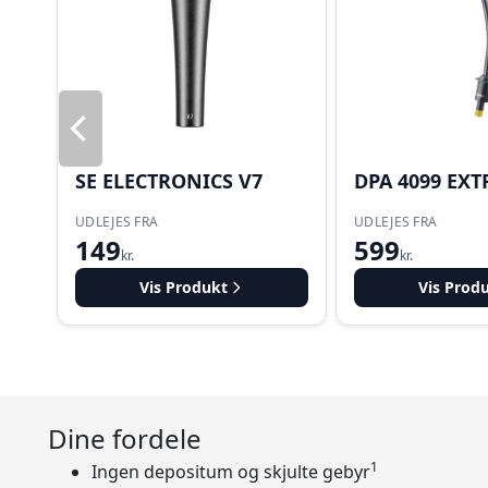
SE ELECTRONICS V7
DPA 4099 EXT
UDLEJES FRA
UDLEJES FRA
149
599
kr.
kr.
Vis Produkt
Vis Prod
Dine fordele
1
Ingen depositum og skjulte gebyr